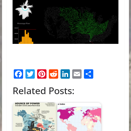
F
T
Pi
R
Li
E
S
ac
w
nt
e
n
m
h
Related Posts:
e
itt
er
d
k
ai
ar
b
er
e
di
e
l
e
o
st
t
dI
o
n
k